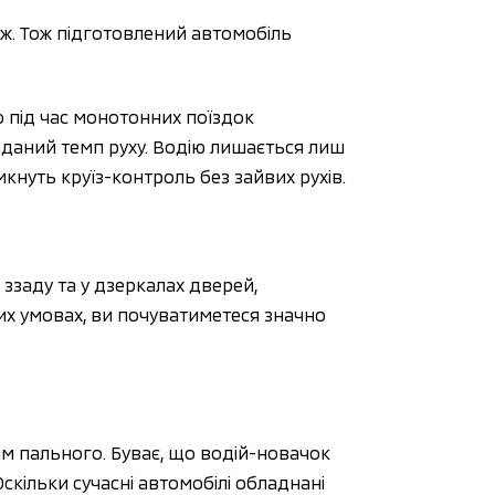
ж. Тож підготовлений автомобіль 
 під час монотонних поїздок 
даний темп руху. Водію лишається лиш 
кнуть круїз-контроль без зайвих рухів.
 
ззаду та у дзеркалах дверей, 
них умовах, ви почуватиметеся значно 
м пального. Буває, що водій-новачок 
кільки сучасні автомобілі обладнані 