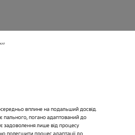
КА?
осередньо вплине на подальший досвід. 
є пального, погано адаптований до 
ує задоволення лише від процесу 
чно полегшити процес адаптації до 