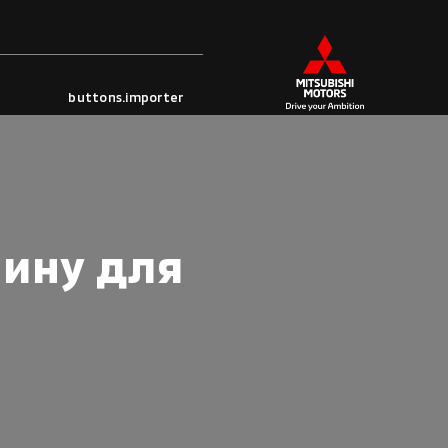
buttons.importer
ину для