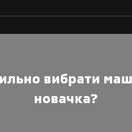
вильно вибрати маш
новачка?