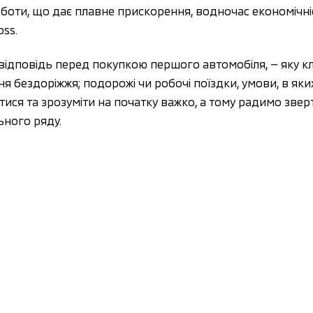
оти, що дає плавне прискорення, водночас економічні
ss. 
відповідь перед покупкою першого автомобіля, — яку клю
я бездоріжжя; подорожі чи робочі поїздки, умови, в яки
ся та зрозуміти на початку важко, а тому радимо звертат
ного ряду. 