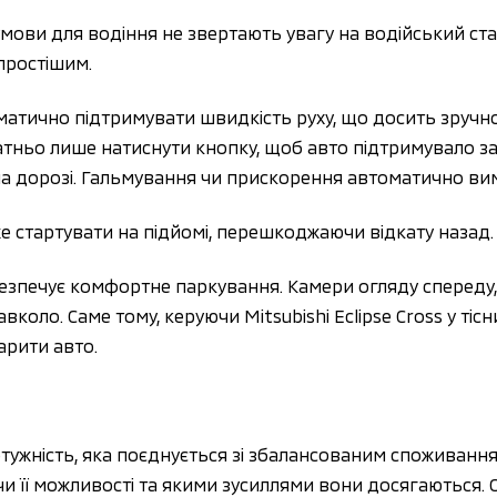
умови для водіння не звертають увагу на водійський ста
простішим.
матично підтримувати швидкість руху, що досить зручно
атньо лише натиснути кнопку, щоб авто підтримувало за
 на дорозі. Гальмування чи прискорення автоматично вим
оже стартувати на підйомі, перешкоджаючи відкату назад.
безпечує комфортне паркування. Камери огляду спереду, 
коло. Саме тому, керуючи Mitsubishi Eclipse Cross у тіс
арити авто.
тужність, яка поєднується зі збалансованим споживання
 її можливості та якими зусиллями вони досягаються. Ос