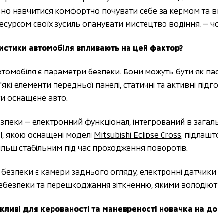
ьно навчитися комфортно почувати себе за кермом та вп
сурсом своїх зусиль опанувати мистецтво водіння, — ч
ристики автомобіля впливають на цей фактор? 
омобіля є параметри безпеки. Вони можуть бути як пасив
кі елементи передньої панелі, статичні та активні підг
ти оснащене авто. 
зпеки — електронний функціонал, інтегрований в загаль
l, якою оснащені моделі 
Mitsubishi Eclipse Cross
, підлашт
більш стабільним під час проходження поворотів. 
езпеки є камери заднього огляду, електронні датчики 
небезпеки та перешкоджання зіткненню, якими володіють 
ливі для керованості та маневреності новачка на дор