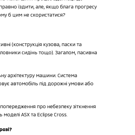
равно їздити, але, якщо блага прогресу 
ому б цим не скористатися?
ні (конструкція кузова, паски та 
оловники сидінь тощо). Загалом, пасивна 
ну архітектуру машини. Система 
овує автомобіль під дорожні умови або 
попередження про небезпеку зіткнення 
моделі ASX та Eclipse Cross.
озі? 