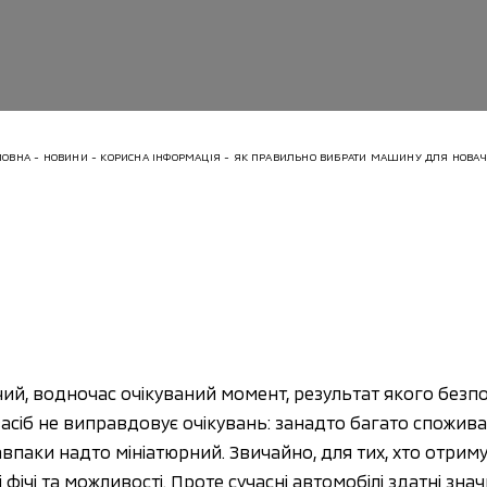
ЛОВНА
НОВИНИ
КОРИСНА ІНФОРМАЦІЯ
ЯК ПРАВИЛЬНО ВИБРАТИ МАШИНУ ДЛЯ НОВАЧ
ий, водночас очікуваний момент, результат якого безп
асіб не виправдовує очікувань: занадто багато спожива
впаки надто мініатюрний. Звичайно, для тих, хто отрим
фічі та можливості. Проте сучасні автомобілі здатні зна