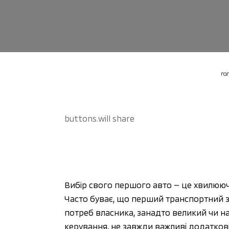
ГО
buttons.will share
Вибір свого першого авто — це хвилююч
Часто буває, що перший транспортний з
потреб власника, занадто великий чи на
керування, не завжди важливі додаткові 