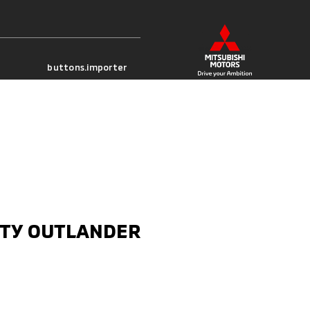
buttons.importer
ТУ OUTLANDER