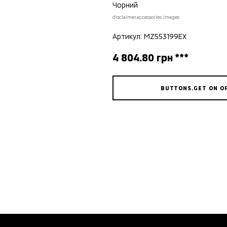
Чорний
disclaimer.accessories images
Артикул: MZ553199EX
4 804.80 грн ***
BUTTONS.GET ON O