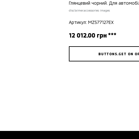
Глянцевий чорний. Для автомобіл
disclaimer.accessories images
Артикул: MZ577127EX
12 012.00 грн ***
BUTTONS.GET ON O