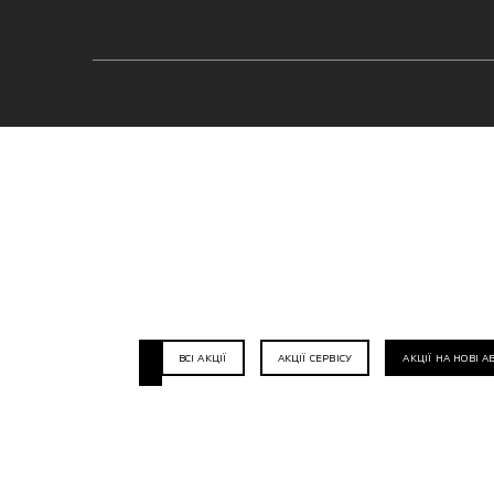
ВСІ АКЦІЇ
АКЦІЇ СЕРВІСУ
АКЦІЇ НА НОВІ А